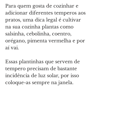
Para quem gosta de cozinhar e 
adicionar diferentes temperos aos 
pratos, uma dica legal é cultivar 
na sua cozinha plantas como 
salsinha, cebolinha, coentro, 
orégano, pimenta vermelha e por 
aí vai.
Essas plantinhas que servem de 
tempero precisam de bastante 
incidência de luz solar, por isso 
coloque-as sempre na janela. 
5. Para a sala de estar: camedórea-
elegante
A camedórea-elegante vai chamar 
a atenção de quem estiver na sua 